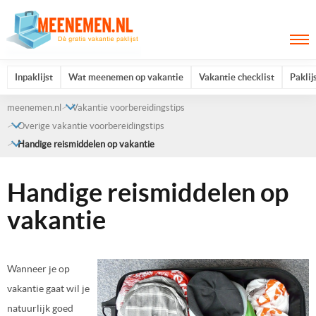
Inpaklijst
Wat meenemen op vakantie
Vakantie checklist
Paklij
meenemen.nl
Vakantie voorbereidingstips
Overige vakantie voorbereidingstips
Handige reismiddelen op vakantie
Handige reismiddelen op
vakantie
Wanneer je op
vakantie gaat wil je
natuurlijk goed