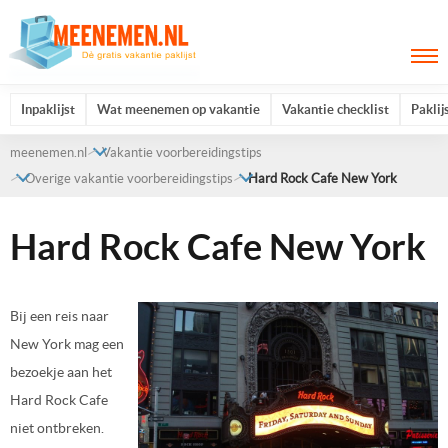
Inpaklijst
Wat meenemen op vakantie
Vakantie checklist
Paklij
meenemen.nl
Vakantie voorbereidingstips
Overige vakantie voorbereidingstips
Hard Rock Cafe New York
Hard Rock Cafe New York
Bij een reis naar
New York mag een
bezoekje aan het
Hard Rock Cafe
niet ontbreken.