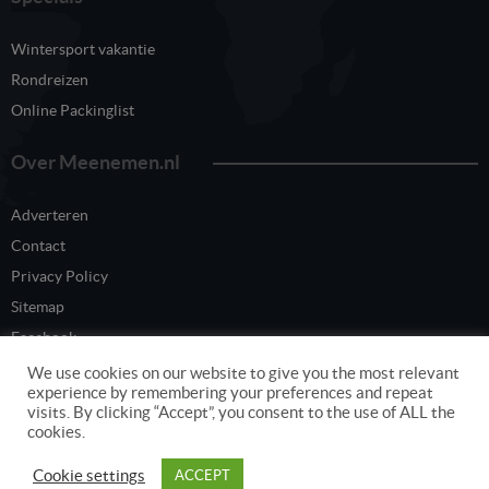
Wintersport vakantie
Rondreizen
Online Packinglist
Over Meenemen.nl
Adverteren
Contact
Privacy Policy
Sitemap
Facebook
Twitter
We use cookies on our website to give you the most relevant
experience by remembering your preferences and repeat
visits. By clicking “Accept”, you consent to the use of ALL the
cookies.
Content eigendom van www.meenemen.nl
Cookie settings
ACCEPT