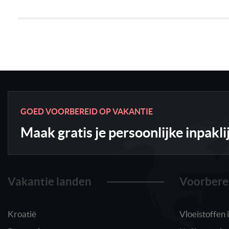
GOED VOORBEREID OP VAKANTIE
Maak gratis je persoonlijke inpakli
Vakantie landen
Voorbere
Kroatië
Vloeistoffen