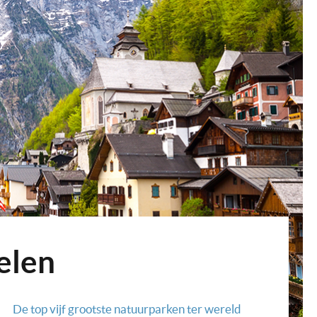
elen
De top vijf grootste natuurparken ter wereld