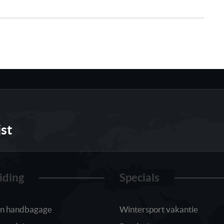
jst
iding
Specials
 in handbagage
Wintersport vakantie