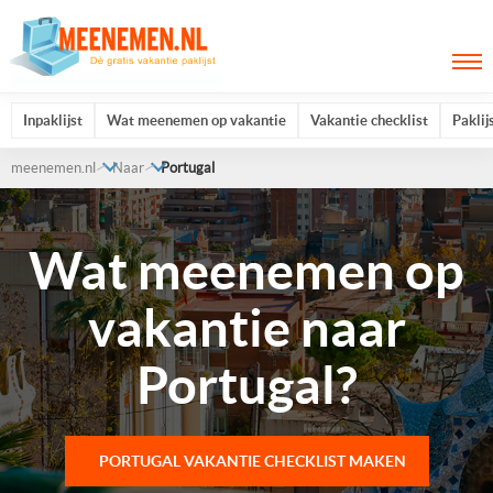
Inpaklijst
Wat meenemen op vakantie
Vakantie checklist
Paklij
meenemen.nl
Naar
Portugal
Wat meenemen op
vakantie naar
Portugal?
PORTUGAL VAKANTIE CHECKLIST MAKEN