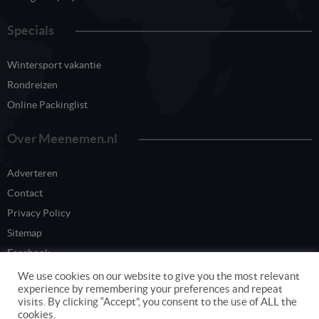
Specials
Wintersport vakantie
Rondreizen
Online Packinglist
Over Meenemen.nl
Adverteren
Contact
Privacy Policy
Sitemap
Facebook
Twitter
We use cookies on our website to give you the most relevant
experience by remembering your preferences and repeat
visits. By clicking “Accept”, you consent to the use of ALL the
cookies.