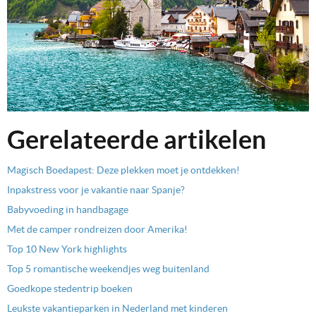
Gerelateerde artikelen
Magisch Boedapest: Deze plekken moet je ontdekken!
Inpakstress voor je vakantie naar Spanje?
Babyvoeding in handbagage
Met de camper rondreizen door Amerika!
Top 10 New York highlights
Top 5 romantische weekendjes weg buitenland
Goedkope stedentrip boeken
Leukste vakantieparken in Nederland met kinderen