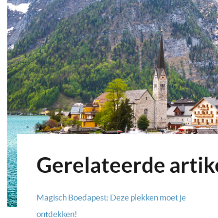
Gerelateerde artik
Magisch Boedapest: Deze plekken moet je
ontdekken!