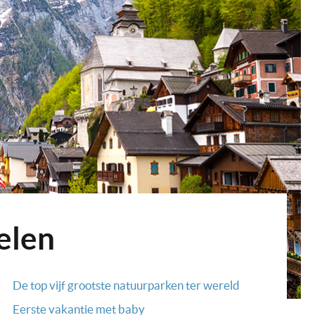
elen
De top vijf grootste natuurparken ter wereld
Eerste vakantie met baby