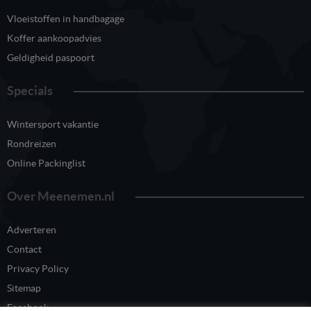
Vloeistoffen in handbagage
Koffer aankoopadvies
Geldigheid paspoort
Specials
Wintersport vakantie
Rondreizen
Online Packinglist
Over Meenemen.nl
Adverteren
Contact
Privacy Policy
Sitemap
Facebook