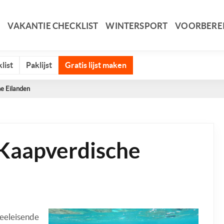
VAKANTIE CHECKLIST
WINTERSPORT
VOORBERE
list
Paklijst
Gratis lijst maken
e Eilanden
 Kaapverdische
veeleisende