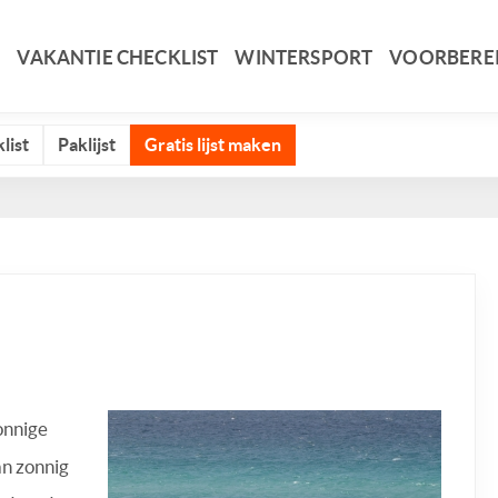
VAKANTIE CHECKLIST
WINTERSPORT
VOORBERE
list
Paklijst
Gratis lijst maken
onnige
an zonnig