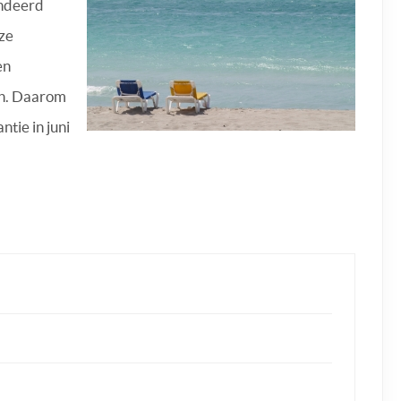
andeerd
eze
en
ten. Daarom
tie in juni