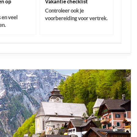
n op
Vakantie checklist
Controleer ook je
s en veel
voorbereiding voor vertrek.
en.