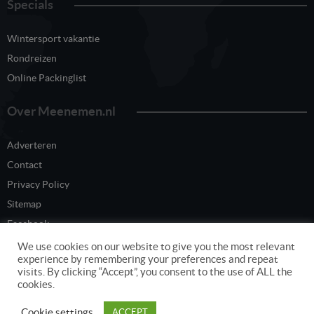
Specials
Wintersport vakantie
Rondreizen
Online Packinglist
Over Meenemen.nl
Adverteren
Contact
Privacy Policy
Sitemap
Facebook
Twitter
We use cookies on our website to give you the most relevant
experience by remembering your preferences and repeat
visits. By clicking “Accept”, you consent to the use of ALL the
cookies.
Content eigendom van www.meenemen.nl
Cookie settings
ACCEPT