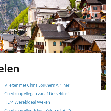
elen
Vliegen met China Southern Airlines
Goedkoop vliegen vanaf Dusseldorf
KLM Werelddeal Weken
Goedkope vliegtickets Zuidoost-Azië