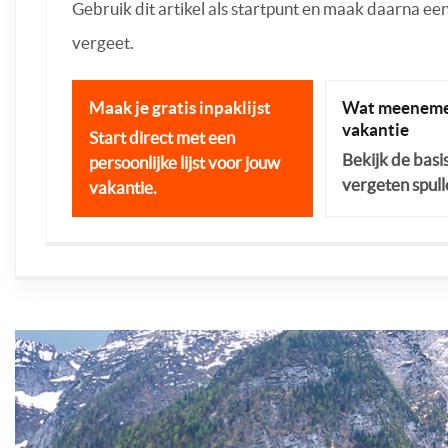
Gebruik dit artikel als startpunt en maak daarna een p
vergeet.
Maak je gratis inpaklijst
Wat meeneme
vakantie
Start direct met een
Bekijk de basi
persoonlijke lijst voor jouw
vergeten spull
vakantie.