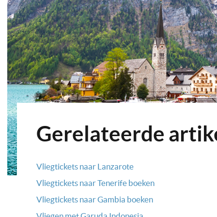
Gerelateerde artik
Vliegtickets naar Lanzarote
Vliegtickets naar Tenerife boeken
Vliegtickets naar Gambia boeken
Vliegen met Garuda Indonesia