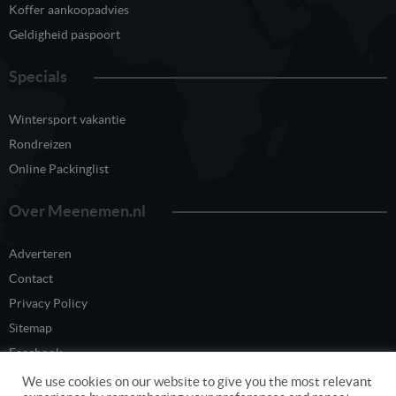
Koffer aankoopadvies
Geldigheid paspoort
Specials
Wintersport vakantie
Rondreizen
Online Packinglist
Over Meenemen.nl
Adverteren
Contact
Privacy Policy
Sitemap
Facebook
Twitter
We use cookies on our website to give you the most relevant