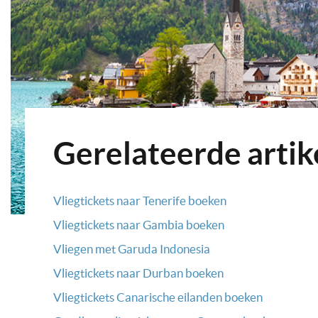
Gerelateerde artik
Vliegtickets naar Tenerife boeken
Vliegtickets naar Gambia boeken
Vliegen met Garuda Indonesia
Vliegtickets naar Durban boeken
Vliegtickets Canarische eilanden boeken