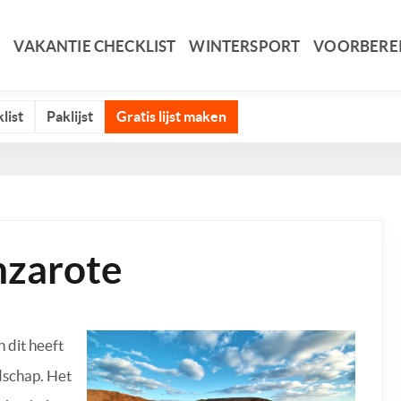
VAKANTIE CHECKLIST
WINTERSPORT
VOORBERE
list
Paklijst
Gratis lijst maken
nzarote
 dit heeft
dschap. Het