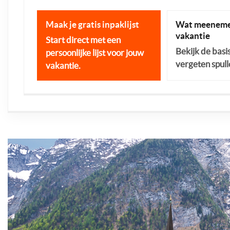
Maak je gratis inpaklijst
Wat meeneme
vakantie
Start direct met een
Bekijk de basi
persoonlijke lijst voor jouw
vergeten spull
vakantie.