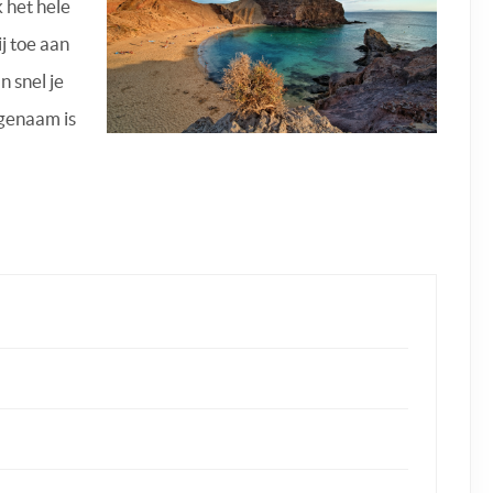
k het hele
j toe aan
n snel je
ngenaam is