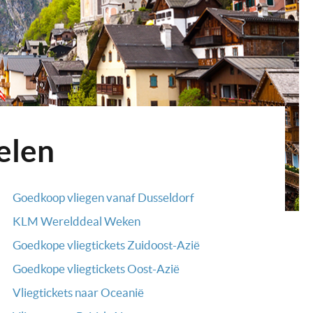
elen
Goedkoop vliegen vanaf Dusseldorf
KLM Werelddeal Weken
Goedkope vliegtickets Zuidoost-Azië
Goedkope vliegtickets Oost-Azië
Vliegtickets naar Oceanië