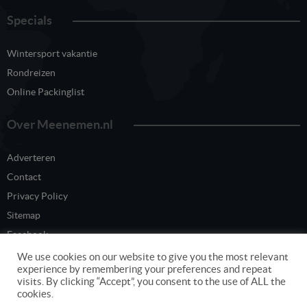
Specials
Wintersport vakantie
Rondreizen
Online Packinglist
Over Meenemen.nl
Adverteren
Contact
Privacy Policy
Sitemap
Facebook
Twitter
We use cookies on our website to give you the most relevant
experience by remembering your preferences and repeat
visits. By clicking “Accept”, you consent to the use of ALL the
cookies.