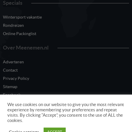
Specials
Wintersport vakantie
Rondreizen
Online Packinglist
Over Meenemen.nl
Adverteren
Contact
Privacy Policy
Sitemap
Facebook
Twitter
We use cookies on our website to give you the most relevant
experience by remembering your preferences and repeat
visits. By clicking “Accept”, you consent to the use of ALL the
cookies.
Content eigendom van www.meenemen.nl