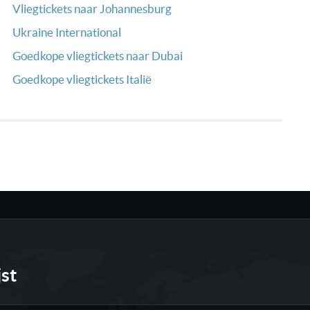
Vliegtickets naar Johannesburg
Ukraine International
Goedkope vliegtickets naar Dubai
Goedkope vliegtickets Italië
jst