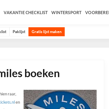
VAKANTIE CHECKLIST
WINTERSPORT
VOORBERE
list
Paklijst
Gratis lijst maken
rmiles boeken
hien raar,
ickets.nl
en