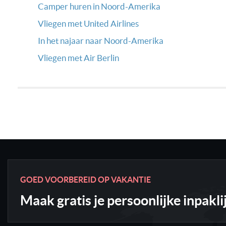
Camper huren in Noord-Amerika
Vliegen met United Airlines
In het najaar naar Noord-Amerika
Vliegen met Air Berlin
GOED VOORBEREID OP VAKANTIE
Maak gratis je persoonlijke inpakli