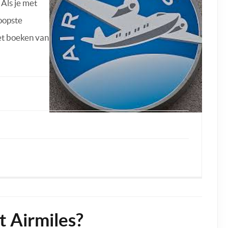
Als je met
koopste
het boeken van
t Airmiles?