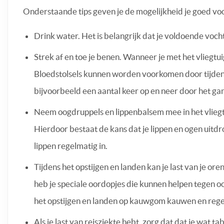
Onderstaande tips geven je de mogelijkheid je goed voo
Drink water. Het is belangrijk dat je voldoende vocht 
Strek af en toe je benen. Wanneer je met het vliegtuig
Bloedstolsels kunnen worden voorkomen door tijdens 
bijvoorbeeld een aantal keer op en neer door het ga
Neem oogdruppels en lippenbalsem mee in het vliegtui
Hierdoor bestaat de kans dat je lippen en ogen uitd
lippen regelmatig in.
Tijdens het opstijgen en landen kan je last van je ore
heb je speciale oordopjes die kunnen helpen tegen oor
het opstijgen en landen op kauwgom kauwen en regelm
Als je last van reisziekte hebt, zorg dat dat je wat tab