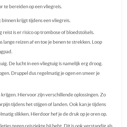
r te bereiden op een vliegreis.
binnen krijgt tijdens een vliegreis.
 reist is er risico op trombose of bloedstolsels.
lange reizen af en toe je benen te strekken. Loop
ngpad.
g. De lucht in een vliegtuig is namelijk erg droog.
rogen. Druppel dus regelmatig je ogen en smeer je
n krijgen. Hiervoor zijn verschillende oplossingen. Zo
pijn tijdens het stijgen of landen. Ook kan je tijdens
atig slikken. Hierdoor hef je de druk op je oren op.
letjes tegen reisziekte bij hebt. Dit is ook verstandig als