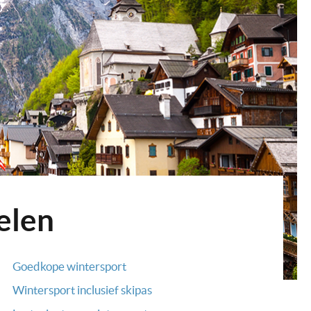
elen
Goedkope wintersport
Wintersport inclusief skipas