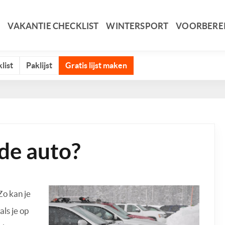
VAKANTIE CHECKLIST
WINTERSPORT
VOORBERE
list
Paklijst
Gratis lijst maken
de auto?
Zo kan je
ls je op