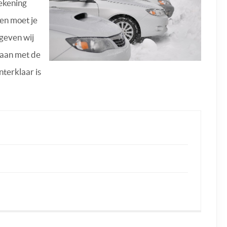
rekening
 en moet je
 geven wij
aan met de
nterklaar is