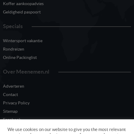
Koffer aankoopadvies
Geldigheid paspoort
Specials
Wintersport vakantie
Rondreizen
Online Packinglist
Over Meenemen.nl
Adverteren
Contact
Privacy Policy
Sitemap
Facebook
Twitter
We use cookies on our website to give you the most relevant