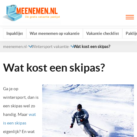
Inpaklijst
Wat meenemen op vakantie
Vakantie checklist
Paklij
meenemen.nl
Wintersport vakantie
Wat kost een skipas?
Wat kost een skipas?
Ga je op
wintersport, dan is
een skipas wel zo
handig. Maar
wat
is een skipas
eigenlijk? En wat