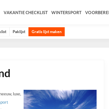
VAKANTIE CHECKLIST
WINTERSPORT
VOORBERE
list
Paklijst
Gratis lijst maken
and
sneeuw, luxe,
sport