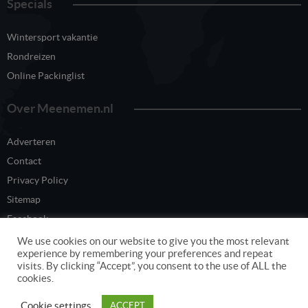
Specials
Wintersport vakantie
Rondreizen
Online Packinglist
Over Meenemen.nl
Adverteren
Contact
Privacy Policy
Sitemap
Facebook
Twitter
We use cookies on our website to give you the most relevant
experience by remembering your preferences and repeat
visits. By clicking “Accept”, you consent to the use of ALL the
cookies.
Content eigendom van www.meenemen.nl
Cookie settings
ACCEPT