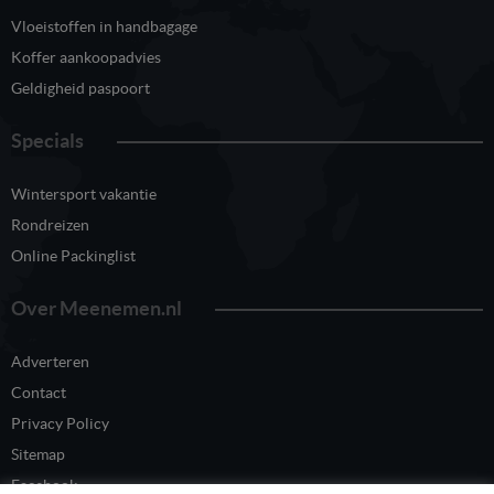
Vloeistoffen in handbagage
Koffer aankoopadvies
Geldigheid paspoort
Specials
Wintersport vakantie
Rondreizen
Online Packinglist
Over Meenemen.nl
Adverteren
Contact
Privacy Policy
Sitemap
Facebook