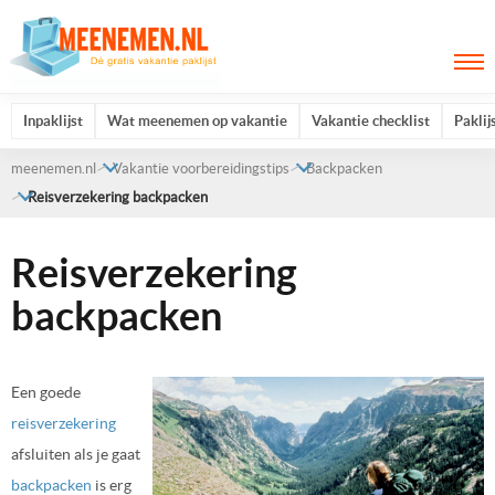
Inpaklijst
Wat meenemen op vakantie
Vakantie checklist
Paklij
meenemen.nl
Vakantie voorbereidingstips
Backpacken
Reisverzekering backpacken
Reisverzekering
backpacken
Een goede
reisverzekering
afsluiten als je gaat
backpacken
is erg