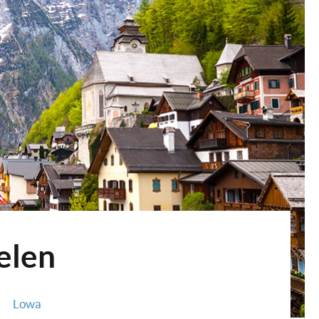
elen
Lowa