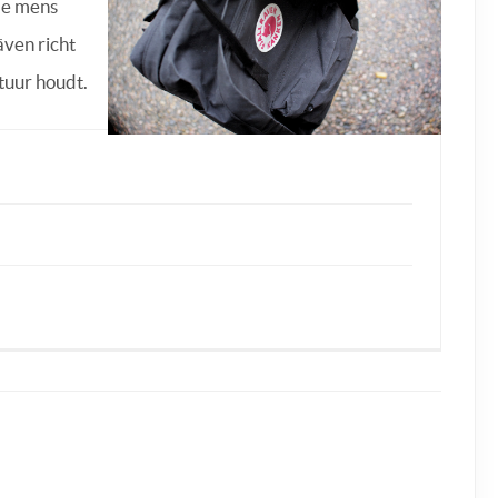
de mens
även richt
atuur houdt.