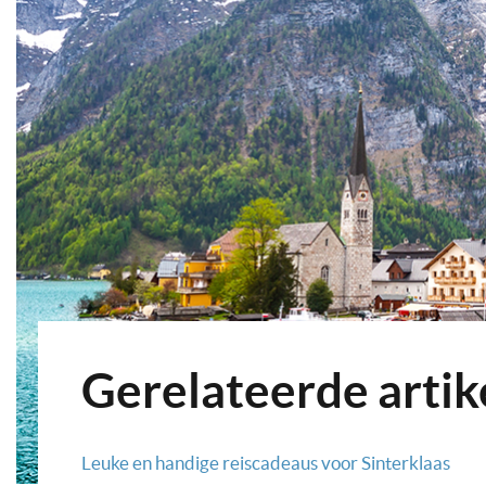
Gerelateerde artik
Leuke en handige reiscadeaus voor Sinterklaas