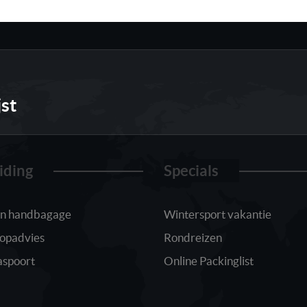
jst
iding
Specials
 in handbagage
Wintersport vakantie
oopadvies
Rondreizen
aspoort
Online Packinglist