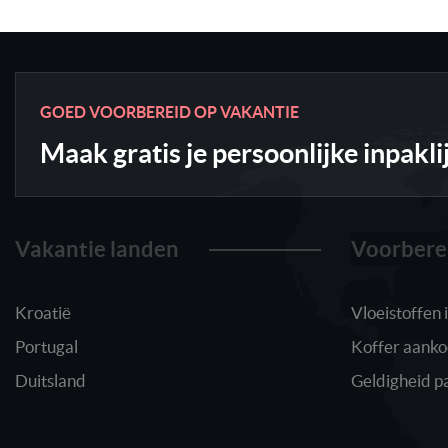
GOED VOORBEREID OP VAKANTIE
Maak gratis je persoonlijke inpakli
Vakantie landen
Voorbere
Kroatië
Vloeistoffen
Portugal
Koffer aank
Duitsland
Geldigheid p