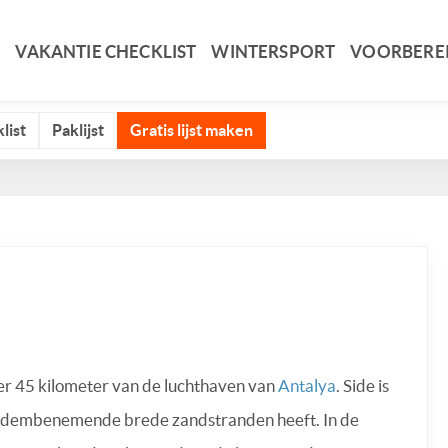
VAKANTIE CHECKLIST
WINTERSPORT
VOORBERE
list
Paklijst
Gratis lijst maken
eveer 45 kilometer van de luchthaven van
Antalya
. Side is
e adembenemende brede zandstranden heeft. In de