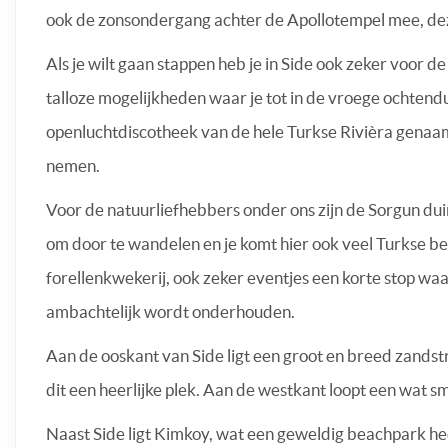
ook de zonsondergang achter de Apollotempel mee, deze
Als je wilt gaan stappen heb je in Side ook zeker voor
talloze mogelijkheden waar je tot in de vroege ochtendu
openluchtdiscotheek van de hele Turkse Rivièra genaa
nemen.
Voor de natuurliefhebbers onder ons zijn de Sorgun dui
om door te wandelen en je komt hier ook veel Turkse be
forellenkwekerij, ook zeker eventjes een korte stop waar
ambachtelijk wordt onderhouden.
Aan de ooskant van Side ligt een groot en breed zandstr
dit een heerlijke plek. Aan de westkant loopt een wat s
Naast Side ligt Kimkoy, wat een geweldig beachpark heef