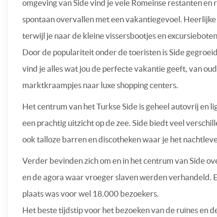
omgeving van Side vind je vele Romeinse restanten en ruï
spontaan overvallen met een vakantiegevoel. Heerlijke
terwijl je naar de kleine vissersbootjes en excursieboten
Door de populariteit onder de toeristen is Side gegroei
vind je alles wat jou de perfecte vakantie geeft, van oud
marktkraampjes naar luxe shopping centers.
Het centrum van het Turkse Side is geheel autovrij en li
een prachtig uitzicht op de zee. Side biedt veel verschi
ook talloze barren en discotheken waar je het nachtlev
Verder bevinden zich om en in het centrum van Side ove
en de agora waar vroeger slaven werden verhandeld. Er
plaats was voor wel 18.000 bezoekers.
Het beste tijdstip voor het bezoeken van de ruïnes en d