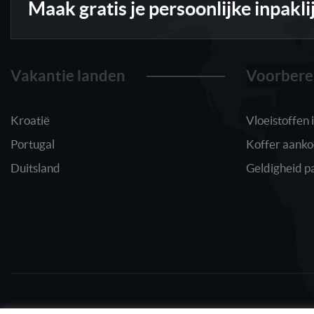
Maak gratis je persoonlijke inpakli
Vakantie landen
Voorbere
Kroatië
Vloeistoffen
Portugal
Koffer aank
Duitsland
Geldigheid p