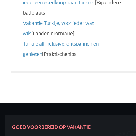
iedereen goedkoop naar Turkije!
[Bijzondere
badplaats]
Vakantie Turkije, voor ieder wat
wils
[Landeninformatie]
Turkije all inclusive, ontspannen en
genieten
[Praktische tips]
GOED VOORBEREID OP VAKANTIE