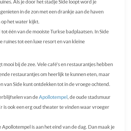
nes. Als je door het stadje Side loopt word je
 genieten in de zon met een drankje aan de haven
 op het water kijkt.
d tot één van de mooiste Turkse badplaatsen. In Side
e ruïnes tot een luxe resort en van kleine
gt mooi bij de zee. Vele café's en restaurantjes hebben
llende restaurantjes om heerlijk te kunnen eten, maar
en van Side kunt ontdekken tot in de vroege ochtend.
rblijfselen van de
Apollotempel
, de oude stadsmuur
 is ook een erg oud theater te vinden waar vroeger
e Apollotempel is aan het eind van de dag. Dan maak je