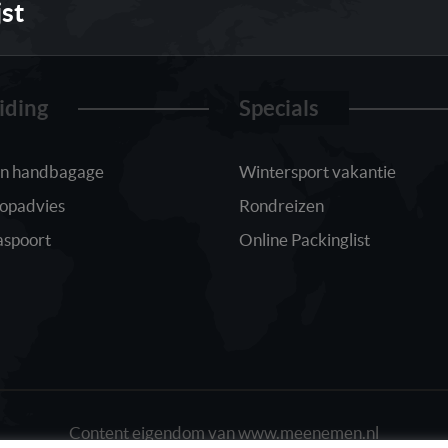
jst
iding
Specials
 in handbagage
Wintersport vakantie
oopadvies
Rondreizen
aspoort
Online Packinglist
Content eigendom van www.meenemen.nl