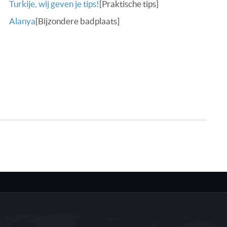
Turkije, wij geven je tips!
[Praktische tips]
Alanya
[Bijzondere badplaats]