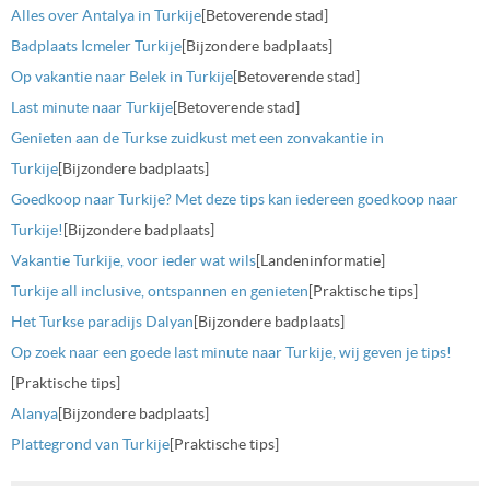
Alles over Antalya in Turkije
[Betoverende stad]
Badplaats Icmeler Turkije
[Bijzondere badplaats]
Op vakantie naar Belek in Turkije
[Betoverende stad]
Last minute naar Turkije
[Betoverende stad]
Genieten aan de Turkse zuidkust met een zonvakantie in
Turkije
[Bijzondere badplaats]
Goedkoop naar Turkije? Met deze tips kan iedereen goedkoop naar
Turkije!
[Bijzondere badplaats]
Vakantie Turkije, voor ieder wat wils
[Landeninformatie]
Turkije all inclusive, ontspannen en genieten
[Praktische tips]
Het Turkse paradijs Dalyan
[Bijzondere badplaats]
Op zoek naar een goede last minute naar Turkije, wij geven je tips!
[Praktische tips]
Alanya
[Bijzondere badplaats]
Plattegrond van Turkije
[Praktische tips]