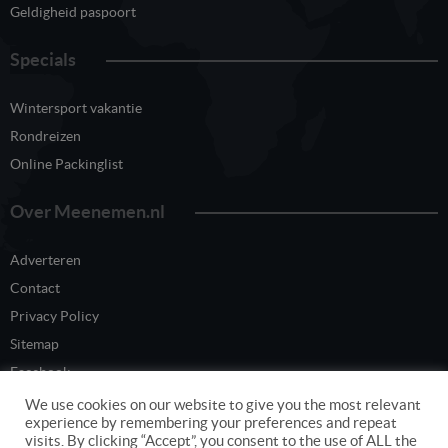
Geldigheid paspoort
Specials
Wintersport vakantie
Rondreizen
Online Packinglist
Over Meenemen.nl
Adverteren
Contact
Privacy Policy
Sitemap
Facebook
Twitter
We use cookies on our website to give you the most relevant
experience by remembering your preferences and repeat
visits. By clicking “Accept”, you consent to the use of ALL the