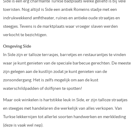
Side is een erg charmante Turkse badplaats welke geliefd is bij vele
toeristen. Nog altijd is Side een antiek Romeins stadje met een
indrukwekkend amfitheater, ruïnes en antieke oude straatjes en
steegjes. Tevens is de marktplaats waar vroeger slaven werden
verkocht te bezichtigen.
Omgeving Side
In Side zijn er talloze terrasjes, barretjes en restaurantjes te vinden
waar je kunt genieten van de speciale barbecue gerechten. De meeste
zijn gelegen aan de kustlijn zodat je kunt genieten van de
zonsondergang. Het is zelfs mogelijk om aan de kust
waterschildpadden of dolfijnen te spotten!
Maar ook winkelen is hartstikke leuk in Side, er zijn talloze straatjes
en steegjes met handelaren die werkelijk van alles verkopen. Van
Turkse lekkernijen tot allerlei soorten handwerken en merkkleding
(deze is vaak wel nep).