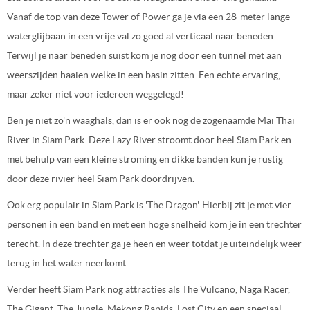
Vanaf de top van deze Tower of Power ga je via een 28-meter lange
waterglijbaan in een vrije val zo goed al verticaal naar beneden.
Terwijl je naar beneden suist kom je nog door een tunnel met aan
weerszijden haaien welke in een basin zitten. Een echte ervaring,
maar zeker niet voor iedereen weggelegd!
Ben je niet zo'n waaghals, dan is er ook nog de zogenaamde Mai Thai
River in Siam Park. Deze Lazy River stroomt door heel Siam Park en
met behulp van een kleine stroming en dikke banden kun je rustig
door deze rivier heel Siam Park doordrijven.
Ook erg populair in Siam Park is 'The Dragon'. Hierbij zit je met vier
personen in een band en met een hoge snelheid kom je in een trechter
terecht. In deze trechter ga je heen en weer totdat je uiteindelijk weer
terug in het water neerkomt.
Verder heeft Siam Park nog attracties als The Vulcano, Naga Racer,
The Gigant, The Jungle, Mekong Rapids, Lost City en een speciaal