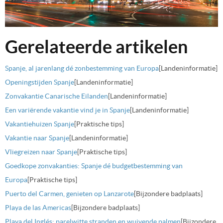
Gerelateerde artikelen
Spanje, al jarenlang dé zonbestemming van Europa
[Landeninformatie]
Openingstijden Spanje
[Landeninformatie]
Zonvakantie Canarische Eilanden
[Landeninformatie]
Een variërende vakantie vind je in Spanje
[Landeninformatie]
Vakantiehuizen Spanje
[Praktische tips]
Vakantie naar Spanje
[Landeninformatie]
Vliegreizen naar Spanje
[Praktische tips]
Goedkope zonvakanties: Spanje dé budgetbestemming van
Europa
[Praktische tips]
Puerto del Carmen, genieten op Lanzarote
[Bijzondere badplaats]
Playa de las Americas
[Bijzondere badplaats]
Playa del Inglés: parelwitte stranden en wuivende palmen
[Bijzondere