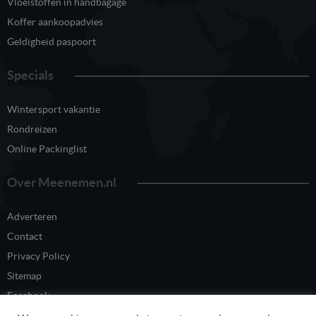
Vloeistoffen in handbagage
Koffer aankoopadvies
Geldigheid paspoort
Specials
Wintersport vakantie
Rondreizen
Online Packinglist
Over Meenemen.nl
Adverteren
Contact
Privacy Policy
Sitemap
Facebook
Twitter