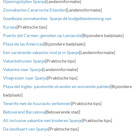
Openingstijden Spanje
[Landeninformatie]
Zonvakantie Canarische Eilanden
[Landeninformatie]
Goedkope zonvakanties: Spanje dé budgetbestemming van
Europa
[Praktische tips]
Puerto del Carmen, genieten op Lanzarote
[Bijzondere badplaats]
Playa de las Americas
[Bijzondere badplaats]
Een variërende vakantie vind je in Spanje
[Landeninformatie]
Vakantiehuizen Spanje
[Praktische tips]
Vakantie naar Spanje
[Landeninformatie]
Vliegreizen naar Spanje
[Praktische tips]
Playa del Inglés: parelwitte stranden en wuivende palmen
[Bijzondere
badplaats]
Tenerife met de huurauto verkennen
[Praktische tips]
Betoverend Barcelona
[Betoverende stad]
All inclusive vakantie met kinderen Spanje
[Praktische tips]
De landkaart van Spanje
[Praktische tips]