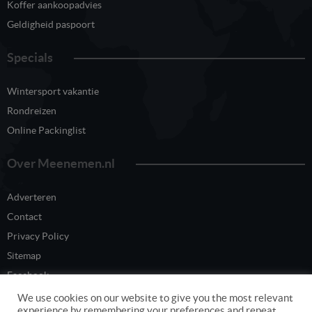
Koffer aankoopadvies
Geldigheid paspoort
Specials
Wintersport vakantie
Rondreizen
Online Packinglist
Over Meenemen.nl
Adverteren
Contact
Privacy Policy
Sitemap
Facebook
Twitter
We use cookies on our website to give you the most relevant
experience by remembering your preferences and repeat