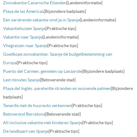
Zonvakantie Canarische Eilanden
[Landeninformatie]
Playa de las Americas
[Bijzondere badplaats]
Een variërende vakantie vind je in Spanje
[Landeninformatie]
Vakantiehuizen Spanje
[Praktische tips]
Vakantie naar Spanje
[Landeninformatie]
Vliegreizen naar Spanje
[Praktische tips]
Goedkope zonvakanties: Spanje dé budgetbestemming van
Europa
[Praktische tips]
Puerto del Carmen, genieten op Lanzarote
[Bijzondere badplaats]
Last minutes Spanje
[Betoverende stad]
Playa del Inglés: parelwitte stranden en wuivende palmen
[Bijzondere
badplaats]
Tenerife met de huurauto verkennen
[Praktische tips]
Betoverend Barcelona
[Betoverende stad]
All inclusive vakantie met kinderen Spanje
[Praktische tips]
De landkaart van Spanje
[Praktische tips]