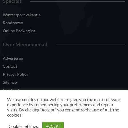
Specials
Wintersport vakantie
Rondreizen
Online Packinglist
Over Meenemen.nl
Adverteren
Contact
Privacy Policy
Sitemap
Facebook
Twitter
We use cookies on our website to give you the most relevant
experience by remembering your preferences and repeat
visits. By clicking “Accept”, you consent to the use of ALL the
cookies.
Content eigendom van www.meenemen.nl
Cookie settings
ACCEPT