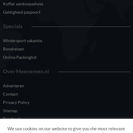
Koffer aankoopadvies
Geldigheid paspoort
Specials
Wintersport vakantie
Rondreizen
Online Packinglist
Over Meenemen.nl
Adverteren
Contact
Privacy Policy
Sitemap
Facebook
Twitter
We use cookies on our website to give you the most relevant