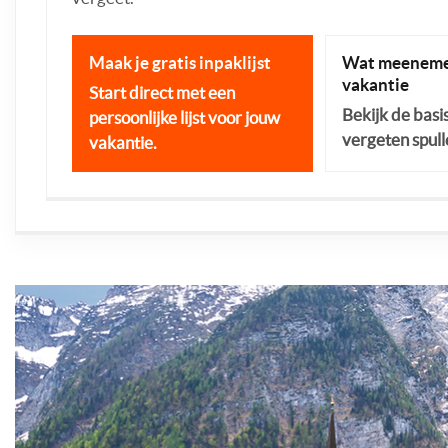
Maak je gratis inpaklijst
Wat meeneme
vakantie
Start direct met een
Bekijk de basi
persoonlijke lijst voor jouw
vergeten spull
vakantie.