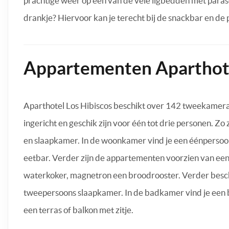
prachtige weer op één van de vele ligbedden met parasol
drankje? Hiervoor kan je terecht bij de snackbar en de 
Appartementen Aparthote
Aparthotel Los Hibiscos beschikt over 142 tweekamer
ingericht en geschik zijn voor één tot drie personen. Z
en slaapkamer. In de woonkamer vind je een éénpersoons
eetbar. Verder zijn de appartementen voorzien van een
waterkoker, magnetron een broodrooster. Verder bes
tweepersoons slaapkamer. In de badkamer vind je een b
een terras of balkon met zitje.