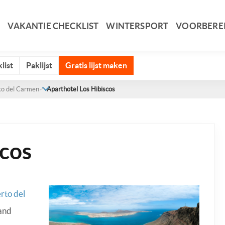
VAKANTIE CHECKLIST
WINTERSPORT
VOORBERE
list
Paklijst
Gratis lijst maken
to del Carmen
Aparthotel Los Hibiscos
scos
rto del
land