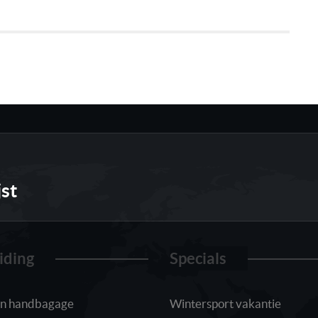
jst
iding
Specials
 in handbagage
Wintersport vakantie