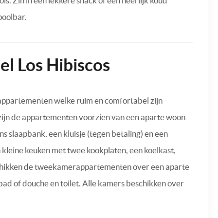
s. Zin in een lekkere snack of een heerlijk koud
poolbar.
l Los Hibiscos
appartementen welke ruim en comfortabel zijn
o zijn de appartementen voorzien van een aparte woon-
 slaapbank, een kluisje (tegen betaling) en een
 kleine keuken met twee kookplaten, een koelkast,
chikken de tweekamerappartementen over een aparte
ad of douche en toilet. Alle kamers beschikken over