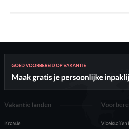
GOED VOORBEREID OP VAKANTIE
Maak gratis je persoonlijke inpakli
Vakantie landen
Voorbere
Kroatië
Vloeistoffen