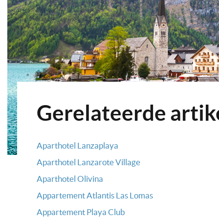
Gerelateerde artik
Aparthotel Lanzaplaya
Aparthotel Lanzarote Village
Aparthotel Olivina
Appartement Atlantis Las Lomas
Appartement Playa Club