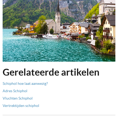
Gerelateerde artikelen
Schiphol hoe laat aanwezig?
Adres Schiphol
Vluchten Schiphol
Vertrektijden schiphol