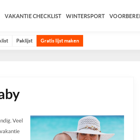
VAKANTIE CHECKLIST
WINTERSPORT
VOORBERE
list
Paklijst
Gratis lijst maken
baby
andig. Veel
 vakantie