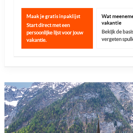
Maak je gratis inpaklijst
Wat meeneme
vakantie
Start direct met een
Bekijk de basi
persoonlijke lijst voor jouw
vergeten spull
vakantie.