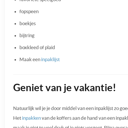
fopspeen
boekjes
bijtring
boxkleed of plaid
Maak een
inpaklijst
Geniet van je vakantie!
Natuurlijk wil je je door middel van een inpaklijst zo g
Het
inpakken
van de koffers aan de hand van een inpakl
maak je niet te veel druk of je niets vergeet. Bijna ove