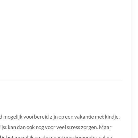
oed mogelijk voorbereid zijn op een vakantie met kindje.
ijst kan dan ook nog voor veel stress zorgen. Maar
ral is het mogelijk om de meest voorkomende spullen