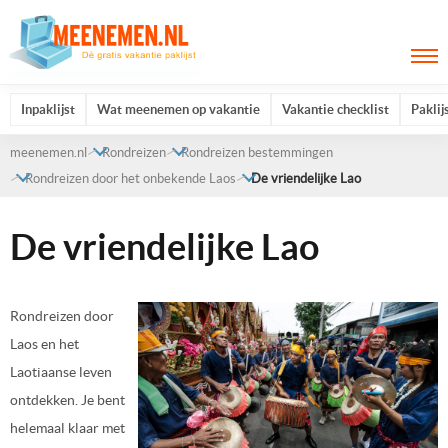
Inpaklijst
Wat meenemen op vakantie
Vakantie checklist
Paklij
meenemen.nl
Rondreizen
Rondreizen bestemmingen
Rondreizen door het onbekende Laos
De vriendelijke Lao
De vriendelijke Lao
Rondreizen door
Laos en het
Laotiaanse leven
ontdekken. Je bent
helemaal klaar met