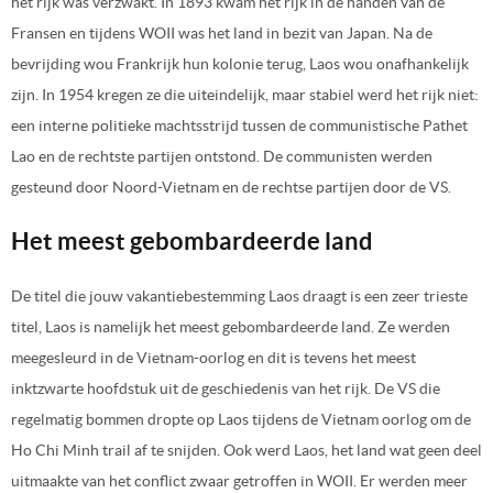
het rijk was verzwakt. In 1893 kwam het rijk in de handen van de
Fransen en tijdens WOII was het land in bezit van Japan. Na de
bevrijding wou Frankrijk hun kolonie terug, Laos wou onafhankelijk
zijn. In 1954 kregen ze die uiteindelijk, maar stabiel werd het rijk niet:
een interne politieke machtsstrijd tussen de communistische Pathet
Lao en de rechtste partijen ontstond. De communisten werden
gesteund door Noord-Vietnam en de rechtse partijen door de VS.
Het meest gebombardeerde land
De titel die jouw vakantiebestemming Laos draagt is een zeer trieste
titel, Laos is namelijk het meest gebombardeerde land. Ze werden
meegesleurd in de Vietnam-oorlog en dit is tevens het meest
inktzwarte hoofdstuk uit de geschiedenis van het rijk. De VS die
regelmatig bommen dropte op Laos tijdens de Vietnam oorlog om de
Ho Chi Minh trail af te snijden. Ook werd Laos, het land wat geen deel
uitmaakte van het conflict zwaar getroffen in WOII. Er werden meer