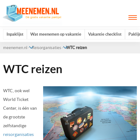
Inpaklijst
Wat meenemen op vakantie
Vakantie checklist
Paklij
meenemen.nl
Reisorganisaties
WTC reizen
WTC reizen
WTC, ook wel
World Ticket
Center, is één van
de grootste
zelfstandige
reisorganisaties