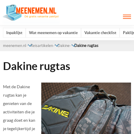
Inpaklijst
Wat meenemen op vakantie
Vakantie checklist
Paklij
meenemen.nl
Reisartikelen
Dakine
Dakine rugtas
Dakine rugtas
Met de Dakine
rugtas kan je
genieten van de
activiteiten die je
graag doet en kan
je tegelijkertijd je