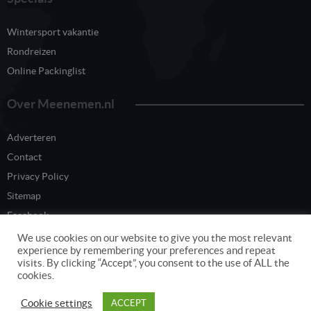
Wintersport vakantie
Rondreizen
Online Packinglist
Over Meenemen.nl
Adverteren
Contact
Privacy Policy
Sitemap
Facebook
Twitter
We use cookies on our website to give you the most relevant
experience by remembering your preferences and repeat
visits. By clicking “Accept”, you consent to the use of ALL the
cookies.
Content eigendom van www.meenemen.nl
Cookie settings
ACCEPT