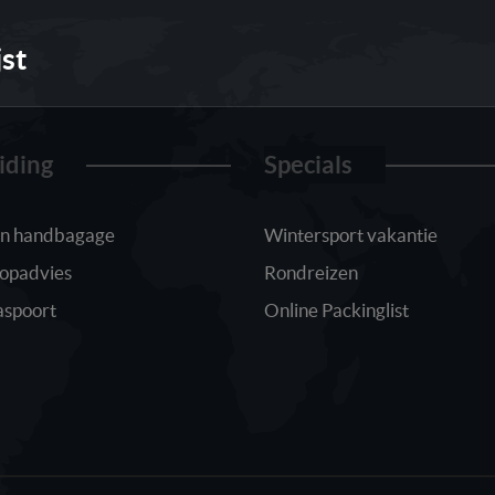
jst
iding
Specials
 in handbagage
Wintersport vakantie
oopadvies
Rondreizen
aspoort
Online Packinglist