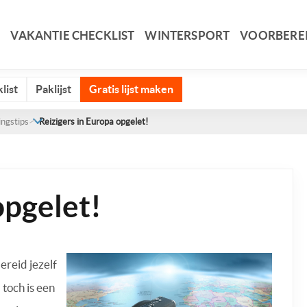
VAKANTIE CHECKLIST
WINTERSPORT
VOORBERE
list
Paklijst
Gratis lijst maken
ingstips
Reizigers in Europa opgelet!
opgelet!
ereid jezelf
 toch is een