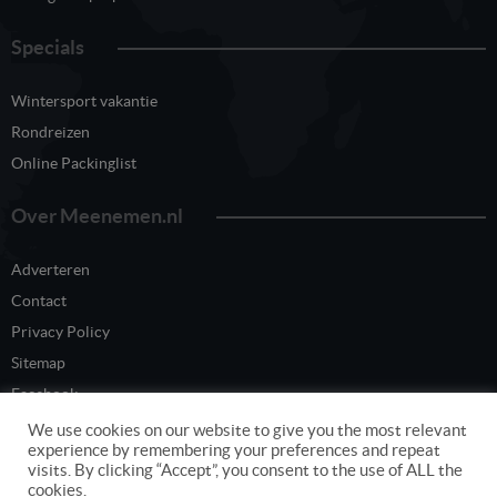
Specials
Wintersport vakantie
Rondreizen
Online Packinglist
Over Meenemen.nl
Adverteren
Contact
Privacy Policy
Sitemap
Facebook
Twitter
We use cookies on our website to give you the most relevant
experience by remembering your preferences and repeat
visits. By clicking “Accept”, you consent to the use of ALL the
cookies.