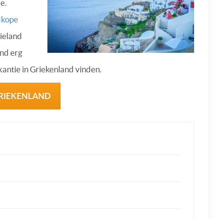
e.
dkope
tieland
and erg
antie in Griekenland vinden.
GRIEKENLAND