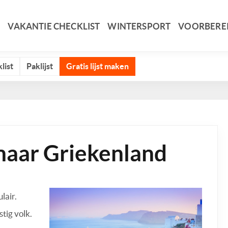
VAKANTIE CHECKLIST
WINTERSPORT
VOORBERE
list
Paklijst
Gratis lijst maken
naar Griekenland
lair.
tig volk.