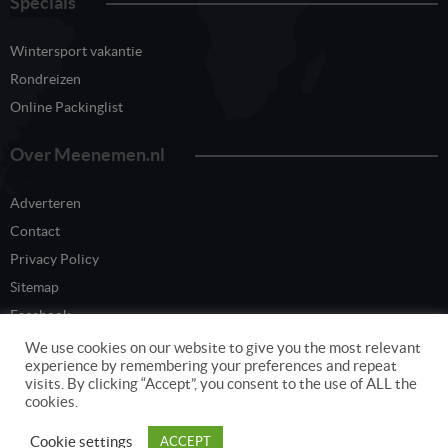
Specials
Wintersport vakantie
Rondreizen
Online Packinglist
Over Meenemen.nl
Adverteren
Contact
Privacy Policy
Sitemap
Facebook
Twitter
We use cookies on our website to give you the most relevant
experience by remembering your preferences and repeat
visits. By clicking “Accept”, you consent to the use of ALL the
cookies.
Content eigendom van www.meenemen.nl
Cookie settings
ACCEPT