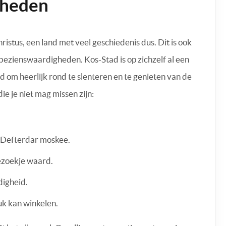
gheden
ristus, een land met veel geschiedenis dus. Dit is ook
l bezienswaardigheden. Kos-Stad is op zichzelf al een
d om heerlijk rond te slenteren en te genieten van de
 je niet mag missen zijn:
de Defterdar moskee.
bezoekje waard.
digheid.
euk kan winkelen.