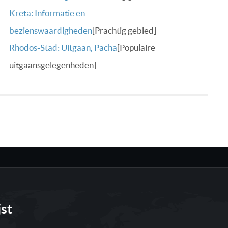
Kreta: Informatie en
bezienswaardigheden
[Prachtig gebied]
Rhodos-Stad: Uitgaan, Pacha
[Populaire
uitgaansgelegenheden]
jst