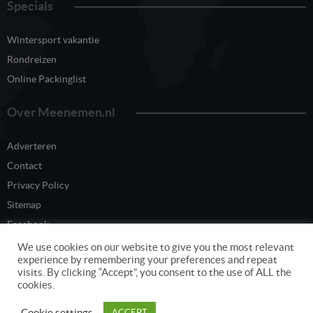
Specials
Wintersport vakantie
Rondreizen
Online Packinglist
Over Meenemen.nl
Adverteren
Contact
Privacy Policy
Sitemap
Facebook
Twitter
We use cookies on our website to give you the most relevant
experience by remembering your preferences and repeat
visits. By clicking “Accept”, you consent to the use of ALL the
cookies.
Content eigendom van www.meenemen.nl
Cookie settings
ACCEPT