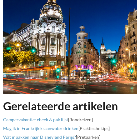
Gerelateerde artikelen
Campervakantie: check & pak lijst
[Rondreizen]
Mag ik in Frankrijk kraanwater drinken
[Praktische tips]
Wat inpakken naar Disneyland Parijs?
[Pretparken]