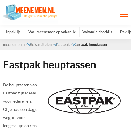
Inpaklijst
Wat meenemen op vakantie
Vakantie checklist
Paklij
meenemen.nl
Reisartikelen
Eastpak
Eastpak heuptassen
Eastpak heuptassen
De heuptassen van
Eastpak zijn ideaal
voor iedere reis.
Of je nou een dagje
weg, of voor
langere tijd op reis