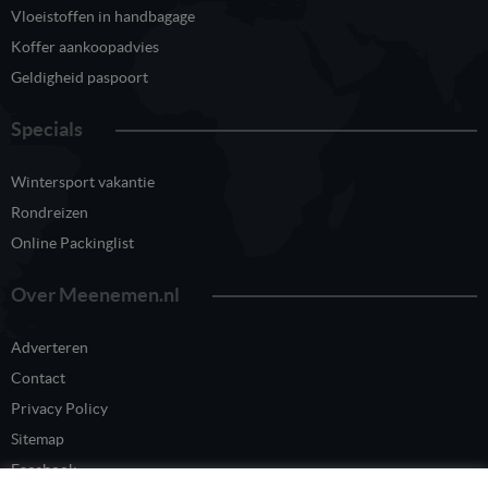
Vloeistoffen in handbagage
Koffer aankoopadvies
Geldigheid paspoort
Specials
Wintersport vakantie
Rondreizen
Online Packinglist
Over Meenemen.nl
Adverteren
Contact
Privacy Policy
Sitemap
Facebook