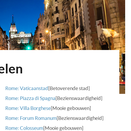
elen
Rome: Vaticaanstad
[Betoverende stad]
Rome: Piazza di Spagna
[Bezienswaardigheid]
Rome: Villa Borghese
[Mooie gebouwen]
Rome: Forum Romanum
[Bezienswaardigheid]
Rome: Colosseum
[Mooie gebouwen]