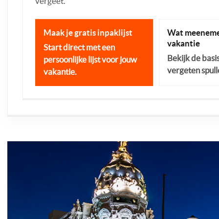
vergeet.
Maak je gratis inpaklijst
Wat meeneme
vakantie
Start direct met een
Bekijk de basi
persoonlijke lijst voor jouw
vergeten spull
vakantie.