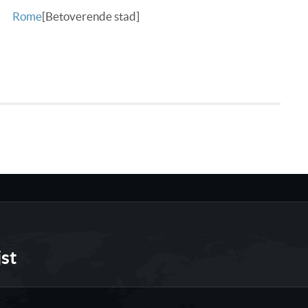
Rome
[Betoverende stad]
jst