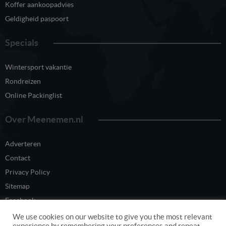
Koffer aankoopadvies
Geldigheid paspoort
Specials
Wintersport vakantie
Rondreizen
Online Packinglist
Over Meenemen.nl
Adverteren
Contact
Privacy Policy
Sitemap
Facebook
Twitter
We use cookies on our website to give you the most relevant