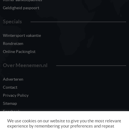
Geldigheid paspoort
Specials
Wintersport vakantie
Rondreizen
Online Packinglist
Over Meenemen.nl
Adverteren
Contact
Privacy Policy
Sitemap
Facebook
Twitter
We use cookies on our website to give you the most relevant
experience by remembering your preferences and repeat